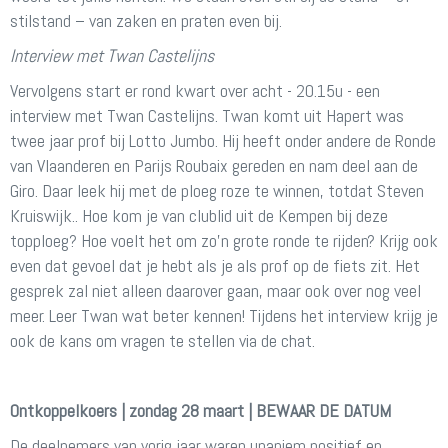
stilstand – van zaken en praten even bij.
Interview met Twan Castelijns
Vervolgens start er rond kwart over acht - 20.15u - een
interview met Twan Castelijns. Twan komt uit Hapert was
twee jaar prof bij Lotto Jumbo. Hij heeft onder andere de Ronde
van Vlaanderen en Parijs Roubaix gereden en nam deel aan de
Giro. Daar leek hij met de ploeg roze te winnen, totdat Steven
Kruiswijk.. Hoe kom je van clublid uit de Kempen bij deze
topploeg? Hoe voelt het om zo'n grote ronde te rijden? Krijg ook
even dat gevoel dat je hebt als je als prof op de fiets zit. Het
gesprek zal niet alleen daarover gaan, maar ook over nog veel
meer. Leer Twan wat beter kennen! Tijdens het interview krijg je
ook de kans om vragen te stellen via de chat.
Ontkoppelkoers | zondag 28 maart | BEWAAR DE DATUM
De deelnemers van vorig jaar waren unaniem positief en