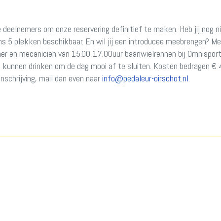
eelnemers om onze reservering definitief te maken. Heb jij nog ni
ns 5 plekken beschikbaar. En wil jij een introducee meebrengen? Me
ainer en mecanicien van 15.00-17.00uur baanwielrennen bij Omnispo
e kunnen drinken om de dag mooi af te sluiten. Kosten bedragen € 47,
nschrijving, mail dan even naar
ofni
@pedaleur-oirschot.nl
.